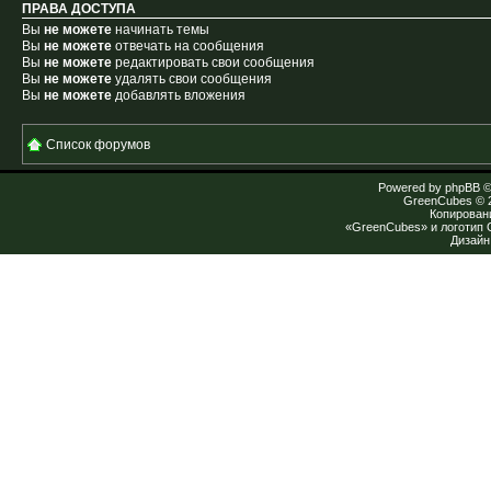
ПРАВА ДОСТУПА
Вы
не можете
начинать темы
Вы
не можете
отвечать на сообщения
Вы
не можете
редактировать свои сообщения
Вы
не можете
удалять свои сообщения
Вы
не можете
добавлять вложения
Список форумов
Powered by
phpBB
©
GreenCubes
© 
Копирован
«GreenCubes» и логотип
Дизай