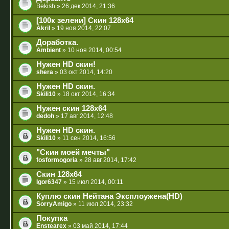
Bekish
» 26 дек 2014, 21:36
[100к зелени] Скин 128x64
Akril
» 19 ноя 2014, 22:07
Доработка.
Ambient
» 10 ноя 2014, 00:54
Нужен HD скин!
shera
» 03 окт 2014, 14:20
Нужен HD скин.
Skili10
» 18 окт 2014, 16:34
Нужен скин 128х64
dedoh
» 17 авг 2014, 12:48
Нужен HD скин.
Skili10
» 11 сен 2014, 16:56
"Скин моей мечты"
fosformogoria
» 28 авг 2014, 17:42
Скин 128х64
Igor6347
» 15 июл 2014, 00:11
Куплю скин Нейтана Эксплоужена(HD)
SorryAmigo
» 11 июл 2014, 23:32
Покупка
Enstearex
» 03 май 2014, 17:44