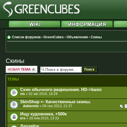
Список форумов
‹
GreenCubes
‹
Объявления
‹
Скины
Скины
Новая тема
ТЕМЫ
Скин обычного разрешения. HD->basic
vis
» 02 авг 2016, 18:29
SkinShop <- Качественные скины.
dubtennis
» 09 сен 2013, 21:37
Ищу художника, +500к
ere
» 28 янв 2015, 13:33
Дерзайте