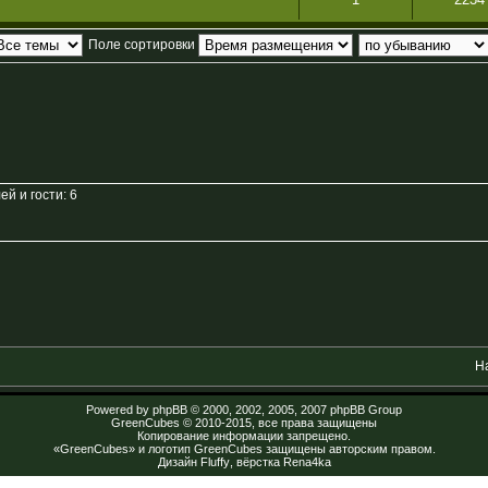
Поле сортировки
й и гости: 6
Н
Powered by
phpBB
© 2000, 2002, 2005, 2007 phpBB Group
GreenCubes
© 2010-2015, все права защищены
Копирование информации запрещено.
«GreenCubes» и логотип GreenCubes защищены авторским правом.
Дизайн
Fluffy
, вёрстка
Rena4ka