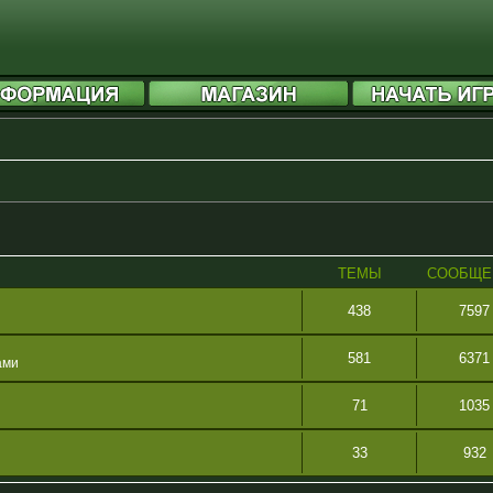
ТЕМЫ
СООБЩЕ
438
7597
581
6371
ами
71
1035
33
932