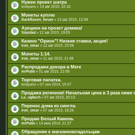
Нужен проект шатра
kostyans
» 14 авг 2015, 10:16
Монеты куплю
DarkRaven_forum
» 13 авг 2015, 12:58
Аукцион на проэкт домика!
Stambul
» 12 авг 2015, 19:05
Казино "Орион"! Низкие ставки, акция!
iron_omar
» 12 авг 2015, 23:58
Монеты 1:14.
iron_omar
» 11 авг 2015, 21:48
Распродажа декора в Меге
mrPutin
» 01 авг 2015, 22:08
Торговая палатка.
kostyans
» 07 сен 2014, 19:37
Продажа регионов! Начальная цена в 3 раза ниже
Lo_ogitech
» 07 авг 2015, 20:13
Перенос дома из сингла.
iron_omar
» 07 авг 2015, 18:26
Продаю Белый Камень
mrPutin
» 14 июн 2014, 21:37
Обращение к магазиновладельцам