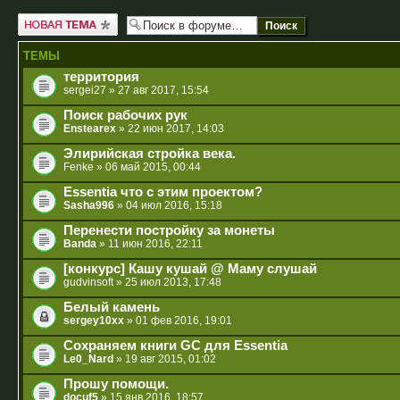
Новая тема
ТЕМЫ
территория
sergei27
» 27 авг 2017, 15:54
Поиск рабочих рук
Enstearex
» 22 июн 2017, 14:03
Элирийская стройка века.
Fenke
» 06 май 2015, 00:44
Essentia что с этим проектом?
Sasha996
» 04 июл 2016, 15:18
Перенести постройку за монеты
Banda
» 11 июн 2016, 22:11
[конкурс] Кашу кушай @ Маму слушай
gudvinsoft
» 25 июл 2013, 17:48
Белый камень
sergey10xx
» 01 фев 2016, 19:01
Сохраняем книги GC для Essentia
Le0_Nard
» 19 авг 2015, 01:02
Прошу помощи.
docuf5
» 15 янв 2016, 18:57