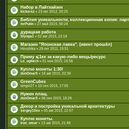
Набор в Лайтхайзен
kickerxz
» 23 окт 2012, 20:25
Библия уникальности, коллекционная копия: парт
mrPutin
» 27 май 2015, 00:24
дурацкая работа
Styopa1
» 02 авг 2015, 13:18
Магазин "Японская лавка". (ивент прошёл)
Hirushika
» 29 окт 2011, 15:51
Приму ⩽1кк за какую-либо вещь/ресурс
Lo_ogitech
» 01 ноя 2015, 16:58
Куплю монеты 1:30!
donOmar5
» 18 авг 2015, 02:38
GreenCubes
sergei27
» 10 сен 2015, 17:05
Нужен плащ.
donOmar5
» 06 сен 2015, 18:29
Декор и постройка уникальной архитектуры
sergey10xx
» 05 авг 2015, 22:57
Куплю монеты.
iron_omar
» 13 авг 2015, 21:48