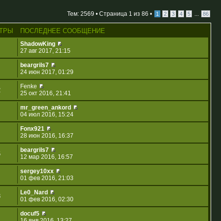
Тем: 2569 •
Страница
1
из
86
•
...
1
2
3
4
5
86
ТРЫ
ПОСЛЕДНЕЕ СООБЩЕНИЕ
ShadowKing
27 авг 2017, 21:15
beargrils7
24 июн 2017, 01:29
Fenke
2
25 окт 2016, 21:41
mr_green_ankord
04 июл 2016, 15:24
Fonx921
28 июн 2016, 16:37
beargrils7
6
12 мар 2016, 16:57
sergey10xx
01 фев 2016, 21:03
Le0_Nard
8
01 фев 2016, 02:30
docuf5
16 янв 2016, 13:27