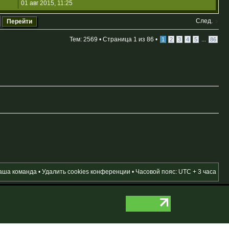
01 авг 2015, 11:25
След.
Тем: 2569 •
Страница
1
из
86
•
...
1
2
3
4
5
86
аша команда
•
Удалить cookies конференции
• Часовой пояс: UTC + 3 часа