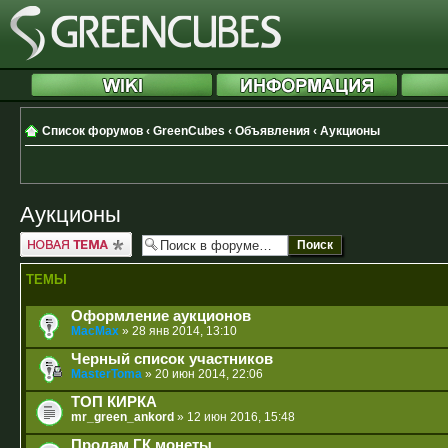
Список форумов
‹
GreenCubes
‹
Объявления
‹
Аукционы
Аукционы
Новая тема
ТЕМЫ
Оформление аукционов
MacMax
» 28 янв 2014, 13:10
Черный список участников
MasterToma
» 20 июн 2014, 22:06
ТОП КИРКА
mr_green_ankord
» 12 июн 2016, 15:48
Продам ГК монеты