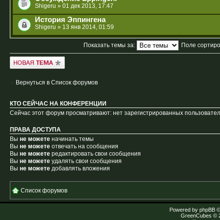
Shigeru
» 01 дек 2013, 17:47
История Эппингена
Shigeru
» 13 янв 2014, 01:59
Показать темы за:
Поле сортир
Новая тема
Вернуться в Список форумов
КТО СЕЙЧАС НА КОНФЕРЕНЦИИ
Сейчас этот форум просматривают: нет зарегистрированных пользователе
ПРАВА ДОСТУПА
Вы
не можете
начинать темы
Вы
не можете
отвечать на сообщения
Вы
не можете
редактировать свои сообщения
Вы
не можете
удалять свои сообщения
Вы
не можете
добавлять вложения
Список форумов
Powered by
phpBB
©
GreenCubes
© 