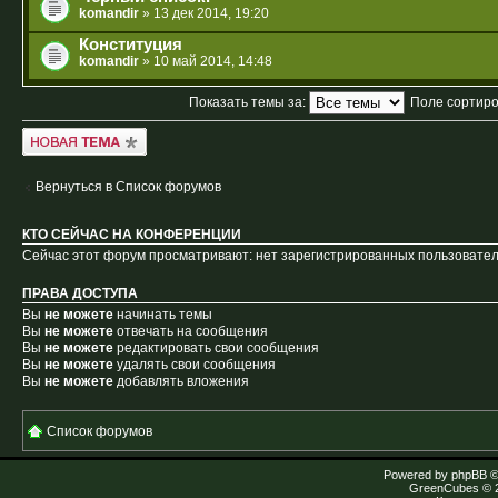
komandir
» 13 дек 2014, 19:20
Конституция
komandir
» 10 май 2014, 14:48
Показать темы за:
Поле сортир
Новая тема
Вернуться в Список форумов
КТО СЕЙЧАС НА КОНФЕРЕНЦИИ
Сейчас этот форум просматривают: нет зарегистрированных пользователе
ПРАВА ДОСТУПА
Вы
не можете
начинать темы
Вы
не можете
отвечать на сообщения
Вы
не можете
редактировать свои сообщения
Вы
не можете
удалять свои сообщения
Вы
не можете
добавлять вложения
Список форумов
Powered by
phpBB
©
GreenCubes
© 