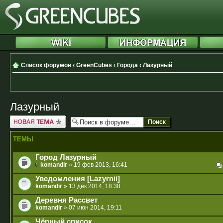
Список форумов
‹
GreenCubes
‹
Города
‹
Лазурный
Лазурный
Новая тема
ТЕМЫ
Город Лазурный
komandir
» 19 фев 2013, 16:41
Уведомления [Lazyrnii]
komandir
» 13 дек 2014, 18:38
Деревня Рассвет
komandir
» 07 июн 2014, 19:11
Чёрный список.