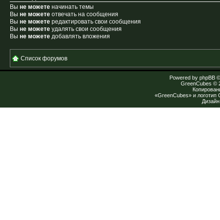
Вы
не можете
начинать темы
Вы
не можете
отвечать на сообщения
Вы
не можете
редактировать свои сообщения
Вы
не можете
удалять свои сообщения
Вы
не можете
добавлять вложения
Список форумов
Powered by
phpBB
©
GreenCubes
© 
Копирован
«GreenCubes» и логотип
Дизай