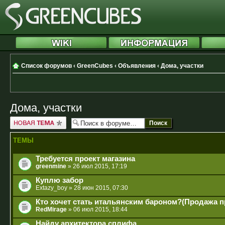
Список форумов
‹
GreenCubes
‹
Объявления
‹
Дома, участки
Дома, участки
Новая тема
ТЕМЫ
Требуется проект магазина
greenmine
» 26 июл 2015, 17:19
Куплю забор
Extazy_boy
» 28 июн 2015, 07:30
Кто хочет стать итальянским бароном?(Продажа п
RedMirage
» 06 июл 2015, 18:44
Найду архитектора сплифа