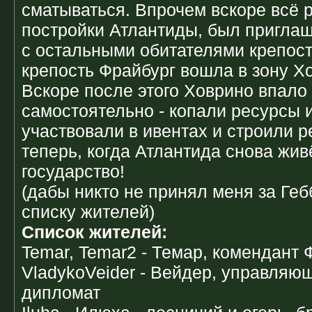
сматываться. Впрочем вскоре всё 
постройки Атлантиды, был приглашё
с остальными обитателями крепости.
крепость Фрайбург вошла в зону Х
Вскоре после этого Ховрино впало
самостоятельно - копали ресурсы 
участвовали в ивентах и строили 
теперь, когда Атлантида снова жив
государство!
(дабы никто не принял меня за Геб
списку жителей)
Список жителей:
Temar, Temar2 - Темар, комендант 
VladykoVeider - Вейдер, управляю
дипломат