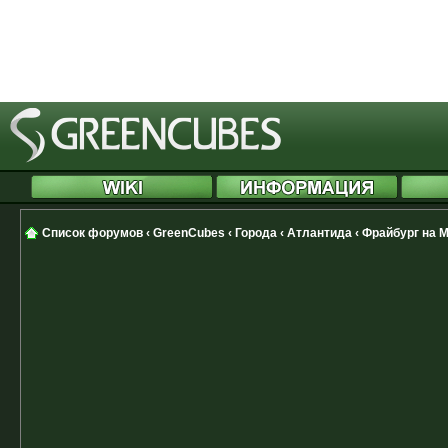
[phpBB Debug] PHP Notice
: in file
Cannot modify header information 
started at /includes/functions.php
Список форумов
‹
GreenCubes
‹
Города
‹
Атлантида
‹
Фрайбург на 