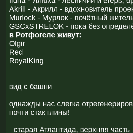
Iluha - Илюха - лесничий и егерь, 
Akrill - Акрилл - вдохновитель прое
Murlock - Мурлок - почётный жител
GSCxSTRELOK - пока без определ
в Ротфогеле живут:
Olgir
Red
RoyalKing
вид с башни
однажды нас слегка отрегенерирова
почти стак глины!
- старая Атлантида, верхняя часть