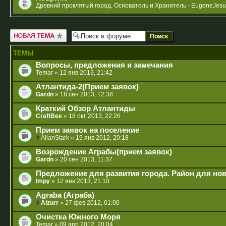
Древний проклятый город. Основатель и Хранитель - EugeneJesu
Новая тема
ТЕМЫ
Вопросы, предложения и замечания
Temar
» 12 янв 2013, 21:42
Атлантида-2(Прием заявок)
Gardn
» 18 сен 2013, 12:38
Краткий Обзор Атлантиды
CraftBee
» 18 окт 2013, 22:26
Прием заявок на поселение
AllanStark
» 19 янв 2012, 20:18
Возрождение Аграбы(прием заявок)
Gardn
» 20 сен 2013, 11:37
Предложение для развития города. Район для нов
Impy
» 12 янв 2013, 21:10
Agraba (Аграба)
Alzurr
» 27 фев 2012, 01:00
Очистка Южного Моря
Temar
» 09 апр 2012, 20:04