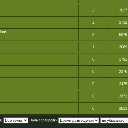
2
3027
2
2732
йки.
8
5875
1
3089
0
2792
0
2376
0
2425
0
2871
0
2813
а:
Поле сортировки