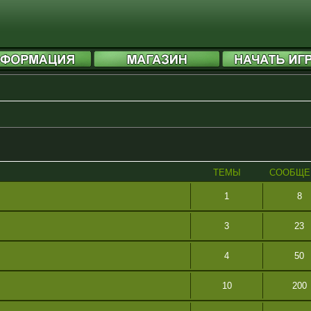
ТЕМЫ
СООБЩЕ
1
8
3
23
4
50
10
200