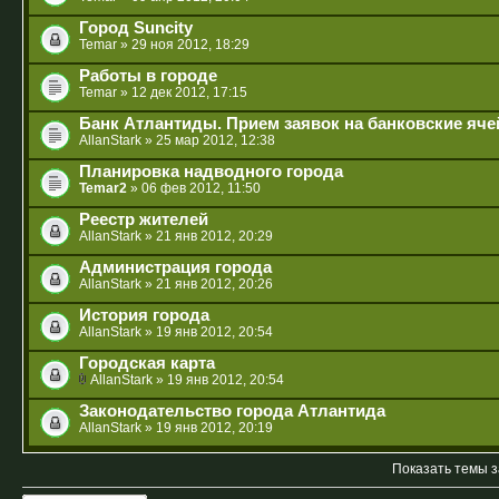
Город Suncity
Temar
» 29 ноя 2012, 18:29
Работы в городе
Temar
» 12 дек 2012, 17:15
Банк Атлантиды. Прием заявок на банковские яче
AllanStark
» 25 мар 2012, 12:38
Планировка надводного города
Temar2
» 06 фев 2012, 11:50
Реестр жителей
AllanStark
» 21 янв 2012, 20:29
Администрация города
AllanStark
» 21 янв 2012, 20:26
История города
AllanStark
» 19 янв 2012, 20:54
Городская карта
AllanStark
» 19 янв 2012, 20:54
Законодательство города Атлантида
AllanStark
» 19 янв 2012, 20:19
Показать темы з