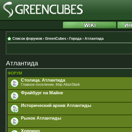
Список форумов
‹
GreenCubes
‹
Города
‹
Атлантида
Атлантида
ФОРУМ
Столица. Атлантида
Главное поселение, Мэр AllanStark
Фрайбург на Майне
Исторический архив Атлантиды
Рынок Атлантиды
Ховрино