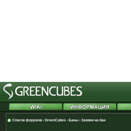
[phpBB Debug] PHP Notice
: in file
Cannot modify header information 
started at /includes/functions.php
[phpBB Debug] PHP Notice
: in file
Cannot modify header information 
started at /includes/functions.php
[phpBB Debug] PHP Notice
: in file
Cannot modify header information 
started at /includes/functions.php
Список форумов
‹
GreenCubes
‹
Баны
‹
Заявки на бан