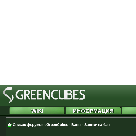
[phpBB Debug] PHP Notice
: in file
Cannot modify header information 
started at /includes/functions.php
[phpBB Debug] PHP Notice
: in file
Cannot modify header information 
started at /includes/functions.php
[phpBB Debug] PHP Notice
: in file
Cannot modify header information 
started at /includes/functions.php
Список форумов
‹
GreenCubes
‹
Баны
‹
Заявки на бан