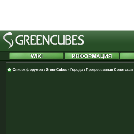
[phpBB Debug] PHP Notice
: in file
Cannot modify header information 
started at /includes/functions.php
Список форумов
‹
GreenCubes
‹
Города
‹
Прогрессивная Советская