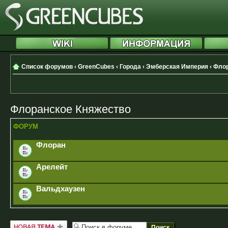
Список форумов
‹
GreenCubes
‹
Города
‹
Эмберская Империя
‹
Флор
Флоранское Княжество
ФОРУМ
Флоран
Арелейт
Вальдхаузен
Новая тема