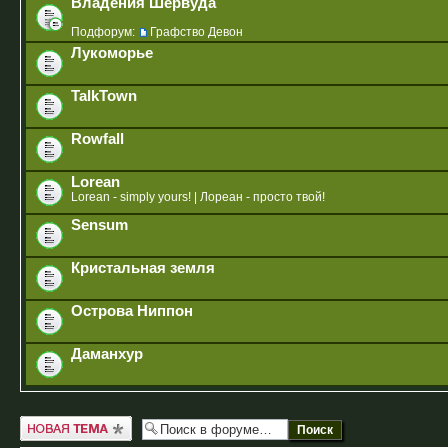
Владения Шервуда
Подфорум:
Графство Девон
Лукоморье
TalkTown
Rowfall
Lorean
Lorean - simply yours! | Лореан - просто твой!
Sensum
Кристальная земля
Острова Ниппон
Даманхур
Новая тема