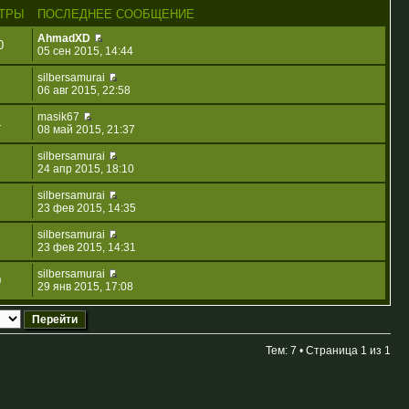
ТРЫ
ПОСЛЕДНЕЕ СООБЩЕНИЕ
AhmadXD
0
05 сен 2015, 14:44
silbersamurai
06 авг 2015, 22:58
masik67
4
08 май 2015, 21:37
silbersamurai
24 апр 2015, 18:10
silbersamurai
23 фев 2015, 14:35
silbersamurai
23 фев 2015, 14:31
silbersamurai
0
29 янв 2015, 17:08
Тем: 7 • Страница
1
из
1