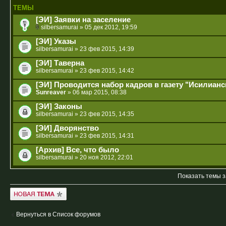
ТЕМЫ
[ЭИ] Заявки на заселение
silbersamurai
» 05 дек 2012, 19:59
[ЭИ] Указы
silbersamurai
» 23 фев 2015, 14:39
[ЭИ] Таверна
silbersamurai
» 23 фев 2015, 14:42
[ЭИ] Проводится набор кадров в газету "Исилианс
Sunreaver
» 06 мар 2015, 08:38
[ЭИ] Законы
silbersamurai
» 23 фев 2015, 14:35
[ЭИ] Дворянство
silbersamurai
» 23 фев 2015, 14:31
[Архив] Все, что было
silbersamurai
» 20 ноя 2012, 22:01
Показать темы з
Новая тема
Вернуться в Список форумов