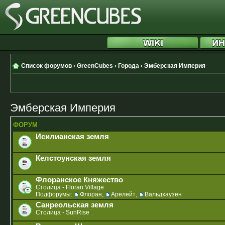
Список форумов
‹
GreenCubes
‹
Города
‹
Эмберская Империя
Эмберская Империя
ФОРУМ
Исилианская земля
Келстоунская земля
Флоранское Княжество
Столица - Floran Village
Подфорумы:
Флоран
,
Арелейт
,
Вальдхаузен
Санреольская земля
Cтолица - SunRise