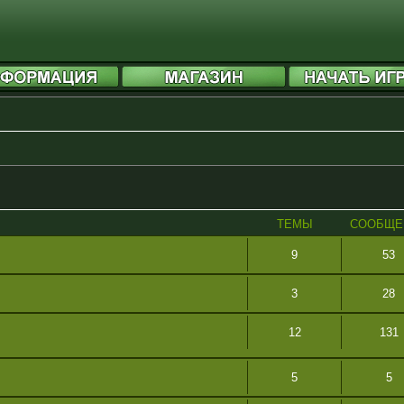
ТЕМЫ
СООБЩЕ
9
53
3
28
12
131
5
5