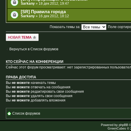
Sarkany
» 18 дек 2012, 19:47
[SR] Правила города
Sarkany
» 16 дек 2012, 18:12
Показать темы за:
Поле сортир
Новая тема
Вернуться в Список форумов
КТО СЕЙЧАС НА КОНФЕРЕНЦИИ
Сейчас этот форум просматривают: нет зарегистрированных пользователе
ПРАВА ДОСТУПА
Вы
не можете
начинать темы
Вы
не можете
отвечать на сообщения
Вы
не можете
редактировать свои сообщения
Вы
не можете
удалять свои сообщения
Вы
не можете
добавлять вложения
Список форумов
Powered by
phpBB
©
GreenCubes
© 