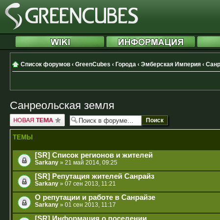
Список форумов
‹
GreenCubes
‹
Города
‹
Эмберская Империя
‹
Санр
Санреольская земля
Новая тема
ТЕМЫ
[SR] Список регионов и жителей
Sarkany
» 21 май 2014, 09:25
[SR] Репутация жителей Санрайз
Sarkany
» 07 сен 2013, 11:21
О репутации и работе в Санрайзе
Sarkany
» 01 сен 2013, 11:17
[SR] Информация о поселении