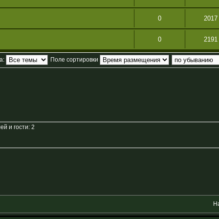
0
2017
0
2191
а:
Поле сортировки
й и гости: 2
Н