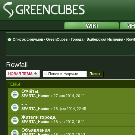
Список форумов
‹
GreenCubes
‹
Города
‹
Эмберская Империя
‹
Rowf
Rowfall
Новая тема
ТЕМЫ
Отчёты.
SPARTA_Hunter
» 27 янв 2014, 20:11
-_-
SPARTA_Hunter
» 18 фев 2014, 22:45
Жители города.
SPARTA_Hunter
» 18 сен 2013, 18:11
Объявления
SPARTA_Hunter
» 18 сен 2013, 18:12