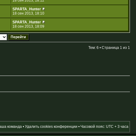
18 сен 2013, 18:12
SPARTA_Hunter
18 сен 2013, 18:10
SPARTA_Hunter
18 сен 2013, 18:09
Тем: 6 • Страница
1
из
1
аша команда
•
Удалить cookies конференции
• Часовой пояс: UTC + 3 часа