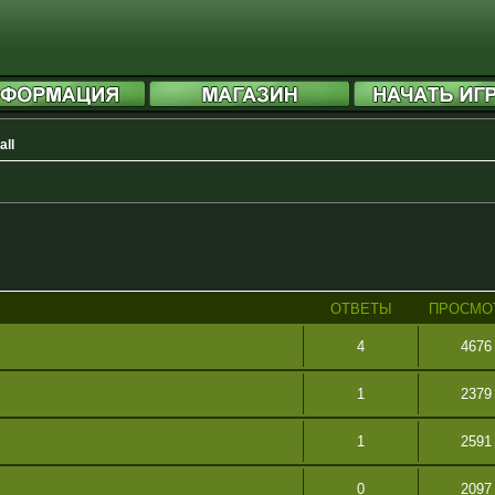
all
ОТВЕТЫ
ПРОСМО
4
4676
1
2379
1
2591
0
2097