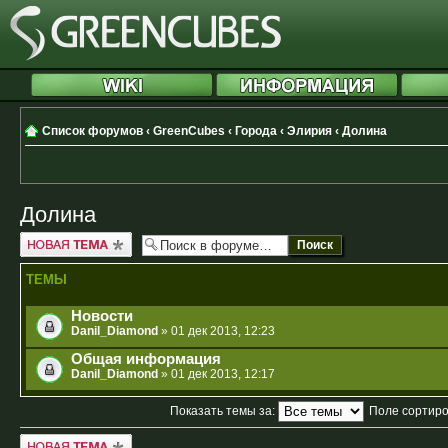
Список форумов
‹
GreenCubes
‹
Города
‹
Элирия
‹
Долина
Долина
Новая тема
ТЕМЫ
Новости
Danil_Diamond
» 01 дек 2013, 12:23
Общая информация
Danil_Diamond
» 01 дек 2013, 12:17
Показать темы за:
Поле сортир
Новая тема