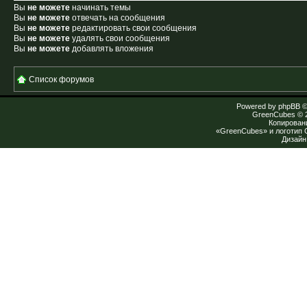
Вы
не можете
начинать темы
Вы
не можете
отвечать на сообщения
Вы
не можете
редактировать свои сообщения
Вы
не можете
удалять свои сообщения
Вы
не можете
добавлять вложения
Список форумов
Powered by
phpBB
©
GreenCubes
© 
Копирован
«GreenCubes» и логотип
Дизай