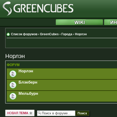
Список форумов
‹
GreenCubes
‹
Города
‹
Норлэн
Норлэн
ФОРУМ
Норлэн
Блэкберн
Мельбурн
Новая тема