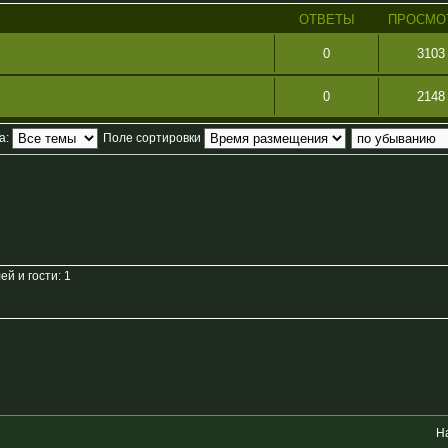
ОТВЕТЫ
ПРОСМО
0
3103
0
2148
а:
Поле сортировки
й и гости: 1
Н