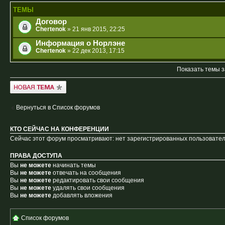
ТЕМЫ
Договор
Chertenok
» 21 янв 2015, 22:25
Информация о Норлэне
Chertenok
» 22 дек 2013, 17:15
Показать темы з
Новая тема
Вернуться в Список форумов
КТО СЕЙЧАС НА КОНФЕРЕНЦИИ
Сейчас этот форум просматривают: нет зарегистрированных пользователе
ПРАВА ДОСТУПА
Вы
не можете
начинать темы
Вы
не можете
отвечать на сообщения
Вы
не можете
редактировать свои сообщения
Вы
не можете
удалять свои сообщения
Вы
не можете
добавлять вложения
Список форумов