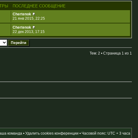
ТРЫ
ПОСЛЕДНЕЕ СООБЩЕНИЕ
Chertenok
21 янв 2015, 22:25
Chertenok
22 дек 2013, 17:15
Тем: 2 • Страница
1
из
1
аша команда
•
Удалить cookies конференции
• Часовой пояс: UTC + 3 часа