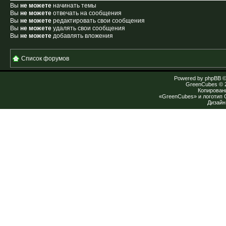
Вы
не можете
начинать темы
Вы
не можете
отвечать на сообщения
Вы
не можете
редактировать свои сообщения
Вы
не можете
удалять свои сообщения
Вы
не можете
добавлять вложения
Список форумов
Powered by
phpBB
©
GreenCubes
© 
Копирован
«GreenCubes» и логотип
Дизай