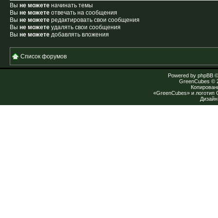
Вы
не можете
начинать темы
Вы
не можете
отвечать на сообщения
Вы
не можете
редактировать свои сообщения
Вы
не можете
удалять свои сообщения
Вы
не можете
добавлять вложения
Список форумов
Powered by
phpBB
©
GreenCubes
© 
Копирован
«GreenCubes» и логотип
Дизай