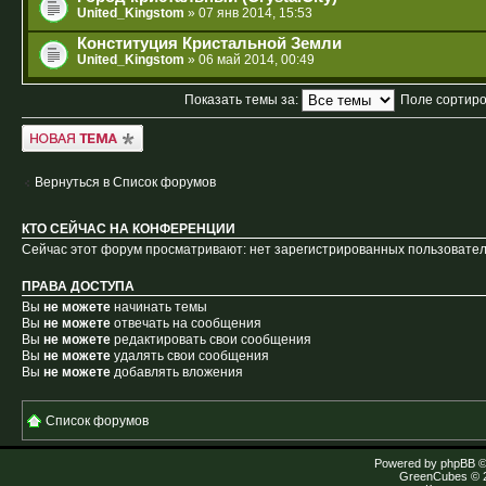
United_Kingstom
» 07 янв 2014, 15:53
Конституция Кристальной Земли
United_Kingstom
» 06 май 2014, 00:49
Показать темы за:
Поле сортир
Новая тема
Вернуться в Список форумов
КТО СЕЙЧАС НА КОНФЕРЕНЦИИ
Сейчас этот форум просматривают: нет зарегистрированных пользователе
ПРАВА ДОСТУПА
Вы
не можете
начинать темы
Вы
не можете
отвечать на сообщения
Вы
не можете
редактировать свои сообщения
Вы
не можете
удалять свои сообщения
Вы
не можете
добавлять вложения
Список форумов
Powered by
phpBB
©
GreenCubes
© 