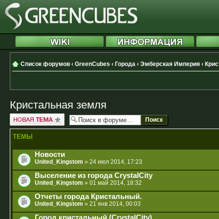
Список форумов
‹
GreenCubes
‹
Города
‹
Эмберская Империя
‹
Крис
Кристальная земля
Новая тема
ТЕМЫ
Новости
United_Kingstom
» 24 июл 2014, 17:23
Выселение из города CrystalCity
United_Kingstom
» 01 май 2014, 18:32
Отчеты города Кристальный.
United_Kingstom
» 21 янв 2014, 00:03
Город кристальный (CrystalCity)