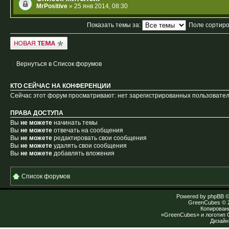
MrPositive
» 25 янв 2014, 08:30
Показать темы за:
Поле сортир
Новая тема
Вернуться в Список форумов
КТО СЕЙЧАС НА КОНФЕРЕНЦИИ
Сейчас этот форум просматривают: нет зарегистрированных пользователе
ПРАВА ДОСТУПА
Вы
не можете
начинать темы
Вы
не можете
отвечать на сообщения
Вы
не можете
редактировать свои сообщения
Вы
не можете
удалять свои сообщения
Вы
не можете
добавлять вложения
Список форумов
Powered by
phpBB
©
GreenCubes
© 
Копирован
«GreenCubes» и логотип
Дизай