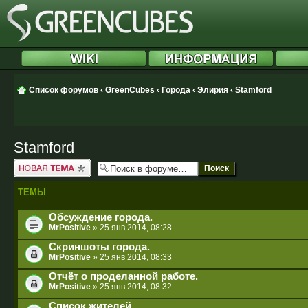
Список форумов
‹
GreenCubes
‹
Города
‹
Элирия
‹
Stamford
Stamford
Новая тема
ТЕМЫ
Обсуждение города.
MrPositive
» 25 янв 2014, 08:28
Скриншоты города.
MrPositive
» 25 янв 2014, 08:33
Отчёт о проделанной работе.
MrPositive
» 25 янв 2014, 08:32
Список жителей.