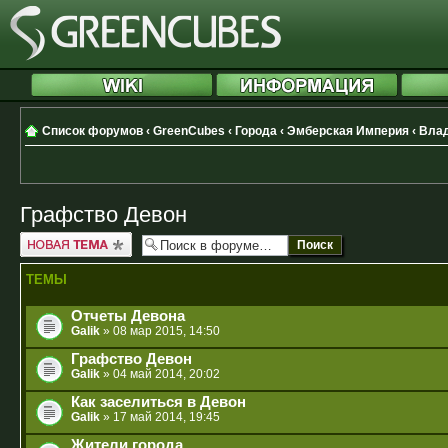
Список форумов
‹
GreenCubes
‹
Города
‹
Эмберская Империя
‹
Вла
Графство Девон
Новая тема
ТЕМЫ
Отчеты Девона
Galik
» 08 мар 2015, 14:50
Графство Девон
Galik
» 04 май 2014, 20:02
Как заселиться в Девон
Galik
» 17 май 2014, 19:45
Жители города