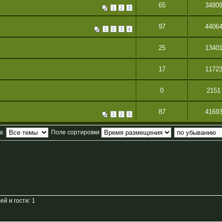
65
3480
1
2
3
97
4406
1
2
3
4
25
1340
17
1172
0
2151
87
4169
1
2
3
а:
Поле сортировки
й и гости: 1