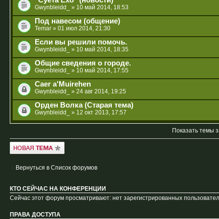
"Суета Ехо" (новости)
Gwynbleidd_
» 10 май 2014, 18:53
Под навесом (общение)
Temar
» 01 июл 2014, 21:30
Если вы решили помочь.
Gwynbleidd_
» 10 май 2014, 18:35
Общие сведения о городе.
Gwynbleidd_
» 10 май 2014, 17:55
Caer a'Muirehen
Gwynbleidd_
» 24 авг 2014, 19:25
Орден Волка (Старая тема)
Gwynbleidd_
» 12 окт 2013, 17:57
Показать темы з
Новая тема
Вернуться в Список форумов
КТО СЕЙЧАС НА КОНФЕРЕНЦИИ
Сейчас этот форум просматривают: нет зарегистрированных пользователе
ПРАВА ДОСТУПА