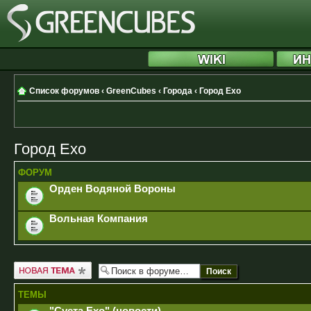
Список форумов
‹
GreenCubes
‹
Города
‹
Город Ехо
Город Ехо
ФОРУМ
Орден Водяной Вороны
Вольная Компания
Новая тема
ТЕМЫ