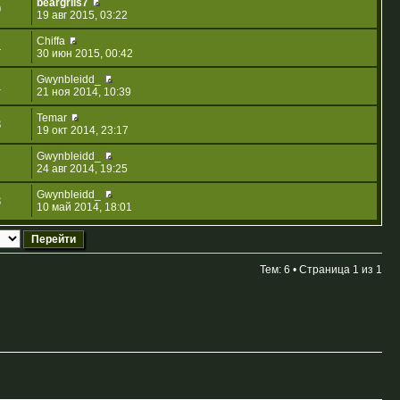
beargrils7
9
19 авг 2015, 03:22
Chiffa
4
30 июн 2015, 00:42
Gwynbleidd_
1
21 ноя 2014, 10:39
Temar
3
19 окт 2014, 23:17
Gwynbleidd_
24 авг 2014, 19:25
Gwynbleidd_
3
10 май 2014, 18:01
Тем: 6 • Страница
1
из
1