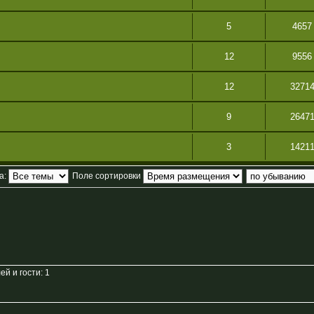
5
4657
12
9556
12
3271
9
2647
3
1421
а:
Поле сортировки
й и гости: 1