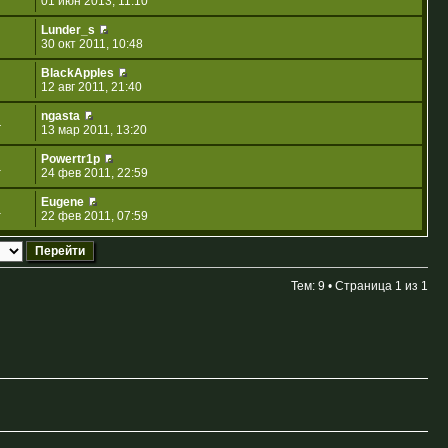
01 июн 2013, 11:10
Lunder_s
30 окт 2011, 10:48
BlackApples
12 авг 2011, 21:40
ngasta
4
13 мар 2011, 13:20
Powertr1p
1
24 фев 2011, 22:59
Eugene
1
22 фев 2011, 07:59
Тем: 9 • Страница
1
из
1