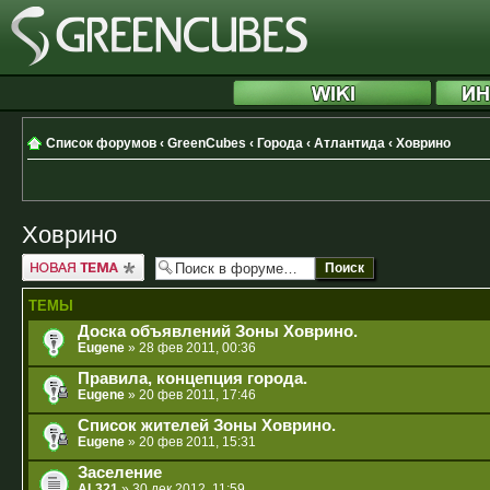
Список форумов
‹
GreenCubes
‹
Города
‹
Атлантида
‹
Ховрино
Ховрино
Новая тема
ТЕМЫ
Доска объявлений Зоны Ховрино.
Eugene
» 28 фев 2011, 00:36
Правила, концепция города.
Eugene
» 20 фев 2011, 17:46
Список жителей Зоны Ховрино.
Eugene
» 20 фев 2011, 15:31
Заселение
AL321
» 30 дек 2012, 11:59