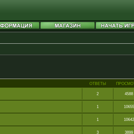
ОТВЕТЫ
ПРОСМО
2
4588
1
1065
1
1064
3
3899