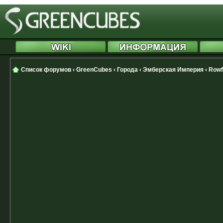
Список форумов
‹
GreenCubes
‹
Города
‹
Эмберская Империя
‹
Rowf