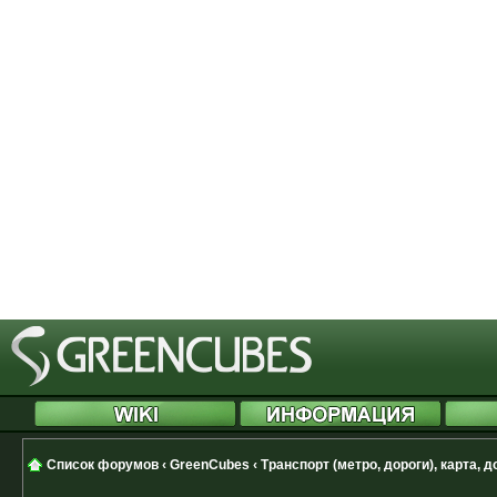
[phpBB Debug] PHP Notice
: in file
Cannot modify header information 
started at /includes/functions.php
[phpBB Debug] PHP Notice
: in file
Cannot modify header information 
started at /includes/functions.php
[phpBB Debug] PHP Notice
: in file
Cannot modify header information 
started at /includes/functions.php
Список форумов
‹
GreenCubes
‹
Транспорт (метро, дороги), карта, 