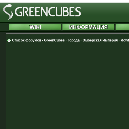
Список форумов
‹
GreenCubes
‹
Города
‹
Эмберская Империя
‹
Rowf