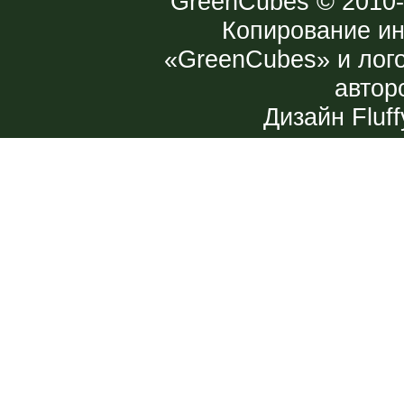
GreenCubes
© 2010-
Копирование и
«GreenCubes» и лог
автор
Дизайн
Fluff